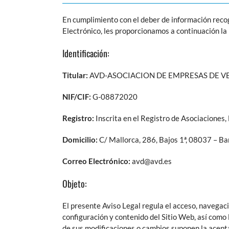
En cumplimiento con el deber de información recogi
Electrónico, les proporcionamos a continuación la 
Identificación:
Titular:
AVD-ASOCIACION DE EMPRESAS DE VENTA 
NIF/CIF:
G-08872020
Registro:
Inscrita en el Registro de Asociaciones
Domicilio:
C/ Mallorca, 286, Bajos 1ª, 08037 – Ba
Correo Electrónico:
avd@avd.es
Objeto:
El presente Aviso Legal regula el acceso, navegació
configuración y contenido del Sitio Web, así como l
de sus modificaciones o cambios suponen la acept