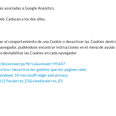
ies asociadas a Google Analytics.
web. Caducan a los dos años.
ar el comportamiento de una Cookie o desactivar las Cookies dentro 
navegador, pudiéndose encontrar instrucciones en el menú de ayuda d
 o deshabilitar las Cookies en cada navegador:
me/bin/answer.py?hl=ca&answer=95647
activa-i-desactiva-les-galetes-que-les-pagines-web
/windows-10-microsoft-edge-and-privacy
1411?locale=es_ES&viewlocale=es_ES