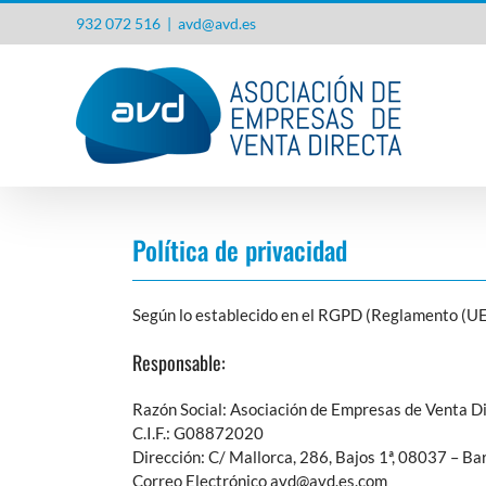
Saltar
932 072 516
|
avd@avd.es
al
contenido
Política de privacidad
Según lo establecido en el RGPD (Reglamento (UE
Responsable:
Razón Social: Asociación de Empresas de Venta D
C.I.F.: G08872020
Dirección: C/ Mallorca, 286, Bajos 1ª, 08037 – Ba
Correo Electrónico avd@avd.es.com