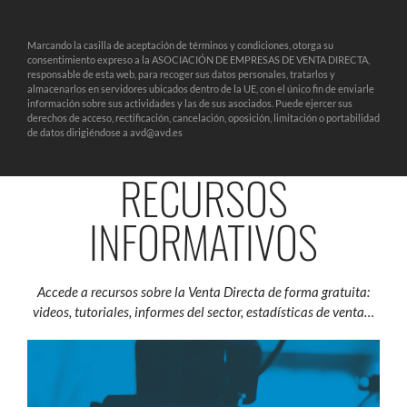
Marcando la casilla de aceptación de términos y condiciones, otorga su
consentimiento expreso a la ASOCIACIÓN DE EMPRESAS DE VENTA DIRECTA,
responsable de esta web, para recoger sus datos personales, tratarlos y
almacenarlos en servidores ubicados dentro de la UE, con el único fin de enviarle
información sobre sus actividades y las de sus asociados. Puede ejercer sus
derechos de acceso, rectificación, cancelación, oposición, limitación o portabilidad
de datos dirigiéndose a avd@avd.es
RECURSOS
INFORMATIVOS
Accede a recursos sobre la Venta Directa de forma gratuita:
videos, tutoriales, informes del sector, estadísticas de venta…
VÍDEOS Y TUTORIALES