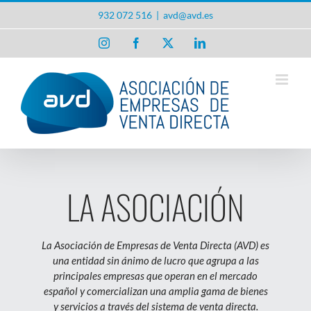
Saltar
932 072 516
|
avd@avd.es
al
contenido
Instagram
Facebook
X
LinkedIn
LA ASOCIACIÓN
La Asociación de Empresas de Venta Directa (AVD) es
una entidad sin ánimo de lucro que agrupa a las
principales empresas que operan en el mercado
español y comercializan una amplia gama de bienes
y servicios a través del sistema de venta directa.