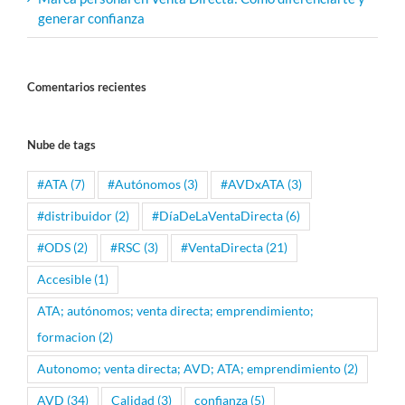
generar confianza
Comentarios recientes
Nube de tags
#ATA
(7)
#Autónomos
(3)
#AVDxATA
(3)
#distribuidor
(2)
#DíaDeLaVentaDirecta
(6)
#ODS
(2)
#RSC
(3)
#VentaDirecta
(21)
Accesible
(1)
ATA; autónomos; venta directa; emprendimiento;
formacion
(2)
Autonomo; venta directa; AVD; ATA; emprendimiento
(2)
AVD
(34)
Calidad
(3)
confianza
(5)