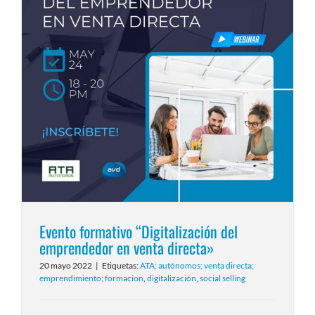
Evento formativo “Digitalización del
emprendedor en venta directa»
20 mayo 2022
|
Etiquetas:
ATA; autónomos; venta directa;
emprendimiento; formacion
,
digitalización
,
social selling