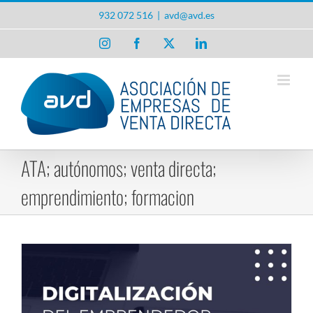
Saltar
932 072 516
|
avd@avd.es
al
contenido
Instagram
Facebook
X
LinkedIn
ATA; autónomos; venta directa;
emprendimiento; formacion