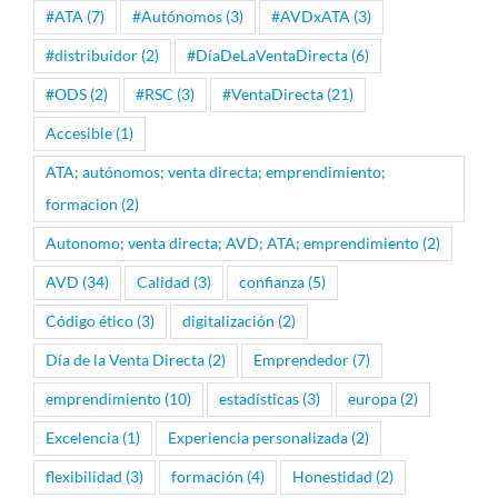
#ATA
(7)
#Autónomos
(3)
#AVDxATA
(3)
#distribuidor
(2)
#DíaDeLaVentaDirecta
(6)
#ODS
(2)
#RSC
(3)
#VentaDirecta
(21)
Accesible
(1)
ATA; autónomos; venta directa; emprendimiento;
formacion
(2)
Autonomo; venta directa; AVD; ATA; emprendimiento
(2)
AVD
(34)
Calidad
(3)
confianza
(5)
Código ético
(3)
digitalización
(2)
Día de la Venta Directa
(2)
Emprendedor
(7)
emprendimiento
(10)
estadísticas
(3)
europa
(2)
Excelencia
(1)
Experiencia personalizada
(2)
flexibilidad
(3)
formación
(4)
Honestidad
(2)