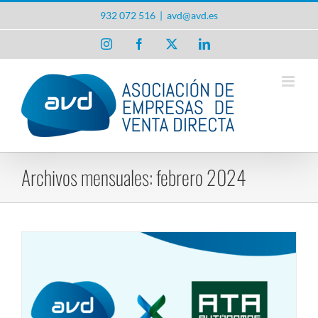
Saltar
932 072 516
|
avd@avd.es
al
contenido
Instagram
Facebook
X
LinkedIn
Archivos mensuales:
febrero 2024