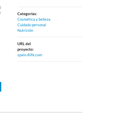
,
s
Categorías:
Cosmética y belleza
Cuidado personal
Nutrición
URL del
proyecto:
spain.4life.com