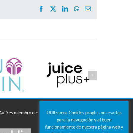
Facebook
X
LinkedIn
WhatsApp
Correo
electrónico
Utilizamos Cookies propias necesarias
AVD es miembro de:
para la navegación y el buen
funcionamiento de nuestra página web y