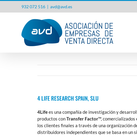
Saltar
932 072 516
|
avd@avd.es
al
contenido
4 LIFE RESEARCH SPAIN, SLU
4Life
es una compañía de investigación y desarrol
productos con
Transfer Factor
™, comercializados 
los clientes finales a través de una organización d
distribuidores independientes que se basa en un 