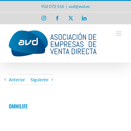
Saltar
932 072 516
|
avd@avd.es
al
contenido
Instagram
Facebook
X
LinkedIn
Anterior
Siguiente
OMNILIFE