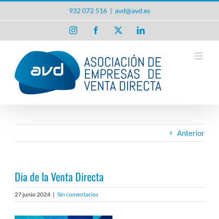
Saltar
932 072 516
|
avd@avd.es
al
contenido
Instagram
Facebook
X
LinkedIn
Anterior
Dia de la Venta Directa
27 junio 2024
|
Sin comentarios