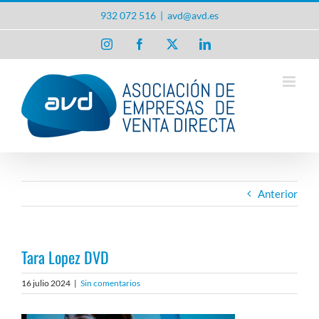
Saltar
932 072 516
|
avd@avd.es
al
contenido
Instagram
Facebook
X
LinkedIn
Anterior
Tara Lopez DVD
16 julio 2024
|
Sin comentarios