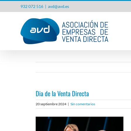
Saltar
932 072 516
|
avd@avd.es
al
contenido
Dia de la Venta Directa
20 septiembre 2024
|
Sin comentarios