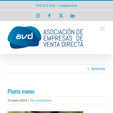
Saltar
932 072 516
|
avd@avd.es
al
contenido
Instagram
Facebook
X
LinkedIn
Anterior
Planta manos
31 enero 2023
|
Sin comentarios