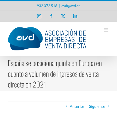
Saltar
932 072 516
|
avd@avd.es
al
contenido
Instagram
Facebook
X
LinkedIn
España se posiciona quinta en Europa en
cuanto a volumen de ingresos de venta
directa en 2021
Anterior
Siguiente