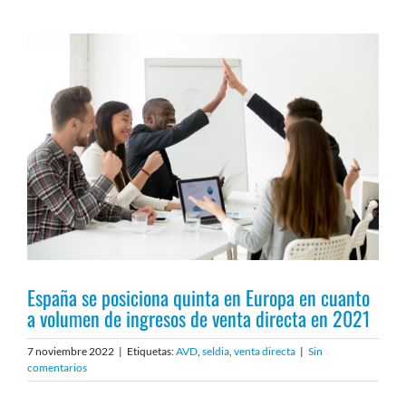
Ver
imagen
más
grande
España se posiciona quinta en Europa en cuanto
a volumen de ingresos de venta directa en 2021
7 noviembre 2022
|
Etiquetas:
AVD
,
seldia
,
venta directa
|
Sin
comentarios