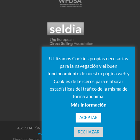
Utilizamos Cookies propias necesarias
para la navegación y el buen
funcionamiento de nuestra página web y
Cookies de terceros para elaborar
estadísticas del tráfico de la misma de
forma anónima.
Más información
ACEPTAR
ASOCIACIÓN DE EMPRESAS DE VENTA DIRECTA © 2019
-2026
RECHAZAR
Aviso legal
|
Privacidad
|
Uso de Cookies
Diseño y desarrollo web:
Alana Consultores
&
Splendor Comunicación