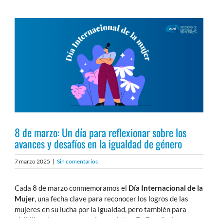
Ver
imagen
más
grande
8 de marzo: Un día para reflexionar sobre los
avances y desafíos en la igualdad de género
7 marzo 2025
|
Sin comentarios
Cada 8 de marzo conmemoramos el
Día Internacional de la
Mujer
, una fecha clave para reconocer los logros de las
mujeres en su lucha por la igualdad, pero también para