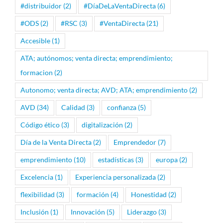
#distribuidor
(2)
#DíaDeLaVentaDirecta
(6)
#ODS
(2)
#RSC
(3)
#VentaDirecta
(21)
Accesible
(1)
ATA; autónomos; venta directa; emprendimiento;
formacion
(2)
Autonomo; venta directa; AVD; ATA; emprendimiento
(2)
AVD
(34)
Calidad
(3)
confianza
(5)
Código ético
(3)
digitalización
(2)
Día de la Venta Directa
(2)
Emprendedor
(7)
emprendimiento
(10)
estadísticas
(3)
europa
(2)
Excelencia
(1)
Experiencia personalizada
(2)
flexibilidad
(3)
formación
(4)
Honestidad
(2)
Inclusión
(1)
Innovación
(5)
Liderazgo
(3)