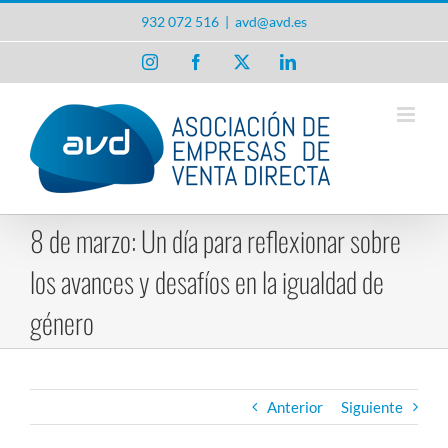
Saltar
932 072 516
|
avd@avd.es
al
contenido
Instagram
Facebook
X
LinkedIn
8 de marzo: Un día para reflexionar sobre
los avances y desafíos en la igualdad de
género
Anterior
Siguiente