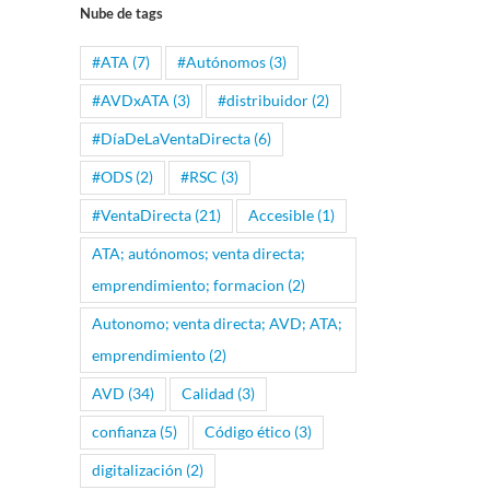
Nube de tags
#ATA
(7)
#Autónomos
(3)
#AVDxATA
(3)
#distribuidor
(2)
#DíaDeLaVentaDirecta
(6)
#ODS
(2)
#RSC
(3)
#VentaDirecta
(21)
Accesible
(1)
ATA; autónomos; venta directa;
emprendimiento; formacion
(2)
Autonomo; venta directa; AVD; ATA;
emprendimiento
(2)
AVD
(34)
Calidad
(3)
confianza
(5)
Código ético
(3)
digitalización
(2)