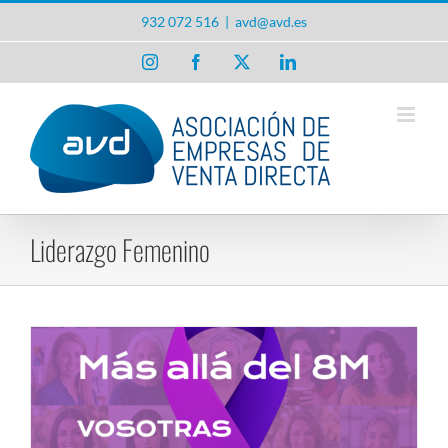
Saltar
932 072 516
|
avd@avd.es
al
contenido
Instagram
Facebook
X
LinkedIn
Liderazgo Femenino