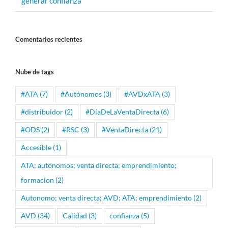
generar confianza
Comentarios recientes
Nube de tags
#ATA
(7)
#Autónomos
(3)
#AVDxATA
(3)
#distribuidor
(2)
#DíaDeLaVentaDirecta
(6)
#ODS
(2)
#RSC
(3)
#VentaDirecta
(21)
Accesible
(1)
ATA; autónomos; venta directa; emprendimiento;
formacion
(2)
Autonomo; venta directa; AVD; ATA; emprendimiento
(2)
AVD
(34)
Calidad
(3)
confianza
(5)