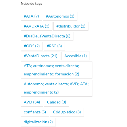
Nube de tags
#ATA
(7)
#Autónomos
(3)
#AVDxATA
(3)
#distribuidor
(2)
#DíaDeLaVentaDirecta
(6)
#ODS
(2)
#RSC
(3)
#VentaDirecta
(21)
Accesible
(1)
ATA; autónomos; venta directa;
emprendimiento; formacion
(2)
Autonomo; venta directa; AVD; ATA;
emprendimiento
(2)
AVD
(34)
Calidad
(3)
confianza
(5)
Código ético
(3)
digitalización
(2)