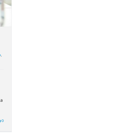
o
,
ta
0