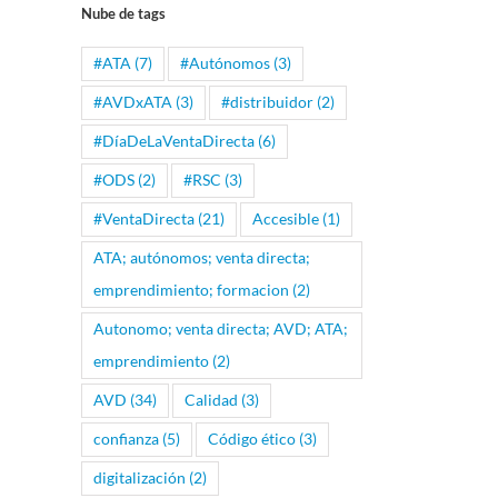
Nube de tags
#ATA
(7)
#Autónomos
(3)
#AVDxATA
(3)
#distribuidor
(2)
#DíaDeLaVentaDirecta
(6)
#ODS
(2)
#RSC
(3)
#VentaDirecta
(21)
Accesible
(1)
ATA; autónomos; venta directa;
emprendimiento; formacion
(2)
Autonomo; venta directa; AVD; ATA;
emprendimiento
(2)
AVD
(34)
Calidad
(3)
confianza
(5)
Código ético
(3)
digitalización
(2)