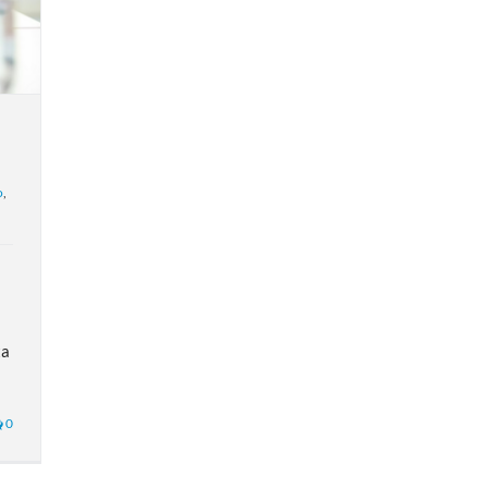
o
,
ta
0